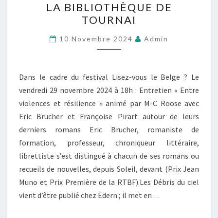
LA BIBLIOTHÈQUE DE
11-
TOURNAI
2024
AU
10 Novembre 2024
Admin
CERCLE
DE
Dans le cadre du festival Lisez-vous le Belge ? Le
LA
vendredi 29 novembre 2024 à 18h : Entretien « Entre
ROTONDE
violences et résilience » animé par M-C Roose avec
À
Eric Brucher et Françoise Pirart autour de leurs
LA
derniers romans Eric Brucher, romaniste de
BIBLIOTHÈQUE
formation, professeur, chroniqueur littéraire,
DE
librettiste s’est distingué à chacun de ses romans ou
TOURNAI
recueils de nouvelles, depuis Soleil, devant (Prix Jean
Muno et Prix Première de la RTBF).Les Débris du ciel
vient d’être publié chez Edern ; il met en…