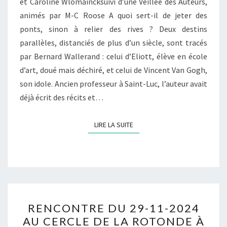
et Caroline Wlomaincksuivi d’une Veillée des Auteurs,
ROTONDE
animés par M-C Roose A quoi sert-il de jeter des
À
ponts, sinon à relier des rives ? Deux destins
LA
parallèles, distanciés de plus d’un siècle, sont tracés
BIBLIOTHÈQUE
par Bernard Wallerand : celui d’Eliott, élève en école
DE
d’art, doué mais déchiré, et celui de Vincent Van Gogh,
TOURNAI
son idole. Ancien professeur à Saint-Luc, l’auteur avait
déjà écrit des récits et…
LIRE LA SUITE
LIRE LA SUITE
RENCONTRE
RENCONTRE DU 29-11-2024
DU
AU CERCLE DE LA ROTONDE À
29-