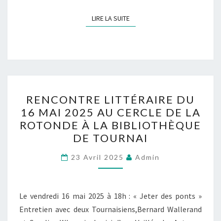
LIRE LA SUITE
LIRE LA SUITE
RENCONTRE
RENCONTRE LITTÉRAIRE DU
LITTÉRAIRE
16 MAI 2025 AU CERCLE DE LA
DU
ROTONDE À LA BIBLIOTHÈQUE
16
DE TOURNAI
MAI
2025
23 Avril 2025
Admin
AU
CERCLE
Le vendredi 16 mai 2025 à 18h : « Jeter des ponts »
DE
Entretien avec deux Tournaisiens,Bernard Wallerand
LA