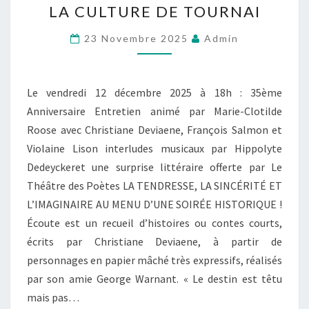
LA CULTURE DE TOURNAI
DE
LA
23 Novembre 2025
Admin
ROTONDE
LE
Le vendredi 12 décembre 2025 à 18h : 35ème
12.12.2025
Anniversaire Entretien animé par Marie-Clotilde
À
Roose avec Christiane Deviaene, François Salmon et
LA
Violaine Lison interludes musicaux par Hippolyte
MAISON
Dedeyckeret une surprise littéraire offerte par Le
DE
Théâtre des Poètes LA TENDRESSE, LA SINCÉRITÉ ET
LA
L’IMAGINAIRE AU MENU D’UNE SOIRÉE HISTORIQUE !
CULTURE
Écoute est un recueil d’histoires ou contes courts,
DE
écrits par Christiane Deviaene, à partir de
TOURNAI
personnages en papier mâché très expressifs, réalisés
par son amie George Warnant. « Le destin est têtu
mais pas…