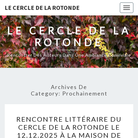
LE CERCLE DE LA ROTONDE
Togg
navig
LE CERCLE DE LA
ROTONDE
Rencontrer Des Auteurs Dans Une Ambiance Conviviale
Archives De
Category:
Prochainement
RENCONTRE
RENCONTRE LITTÉRAIRE DU
LITTÉRAIRE
CERCLE DE LA ROTONDE LE
DU
12.12.2025 À LA MAISON DE
CERCLE